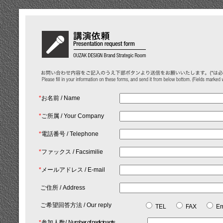
*
お名前 / Name
*
ご所属 / Your Company
*
電話番号 / Telephone
*
ファックス / Facsimilie
*
メールアドレス / E-mail
ご住所 / Address
ご希望回答方法 / Our reply
TEL
FAX
Em
*
参加人数/
Number of participants